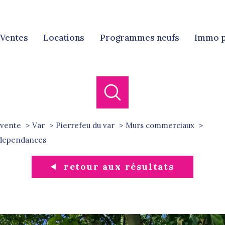
ventes
locations
programmes neufs
immo 
Ven
Locat
vente
Var
Pierrefeu du var
Murs commerciaux
c dependances
retour aux résultats