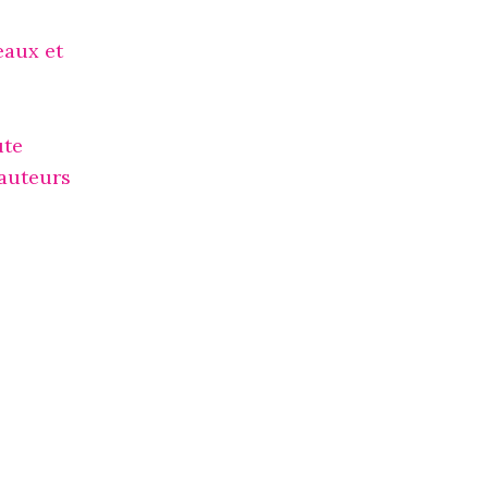
eaux et
ute
hauteurs