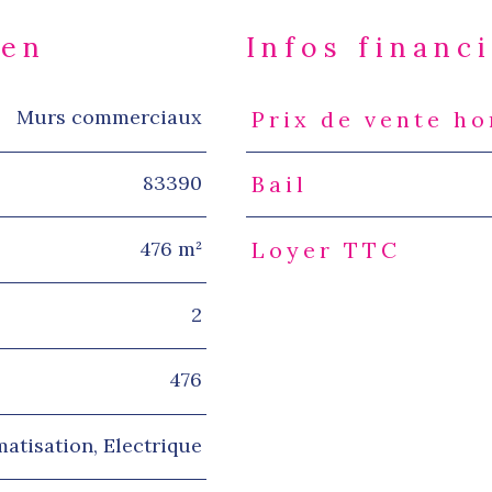
ien
Infos financ
Murs commerciaux
Prix de vente ho
Caractéristiques
Valeur
83390
Bail
476 m²
Loyer TTC
2
476
matisation, Electrique