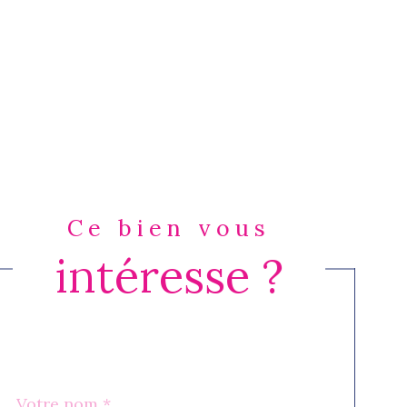
Ce bien vous
intéresse ?
Nom
Fieldset
*