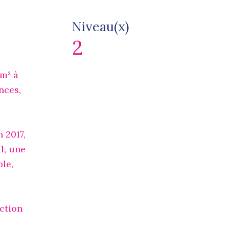
Niveau(x)
2
m² à
nces,
 2017,
l, une
ble,
ction