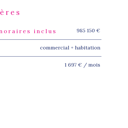
ières
985 150 €
noraires inclus
s
commercial + habitation
1 697 € / mois