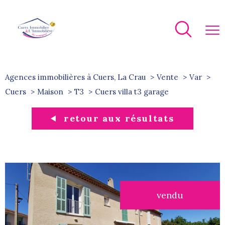
Agences immobilières à Cuers, La Crau
Vente
Var
Cuers
Maison
T3
cuers villa t3 garage
retour aux résultats
vendu