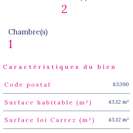
2
Chambre(s)
1
Caractéristiques du bien
83390
Code postal
Caractéristiques
Valeurs
43,12 m²
Surface habitable (m²)
43,12 m²
Surface loi Carrez (m²)