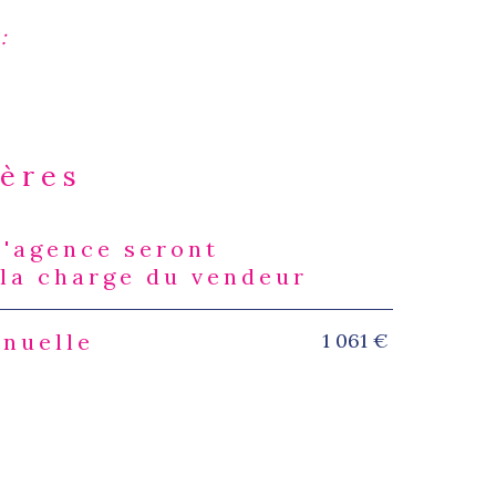
:
ières
d'agence seront
s
 la charge du vendeur
1 061 €
nnuelle