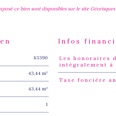
xposé ce bien sont disponibles sur le site Géorisques 
ien
Infos financ
83390
Les honoraires 
Caractéristiques
Valeur
intégralement à
43,44 m²
Taxe foncière a
43,44 m²
1