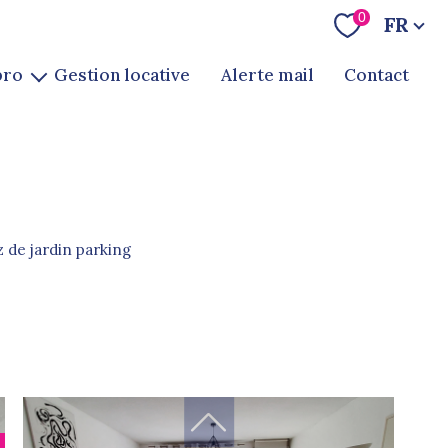
Langue
0
FR
pro
gestion locative
alerte mail
contact
te
ion
z de jardin parking