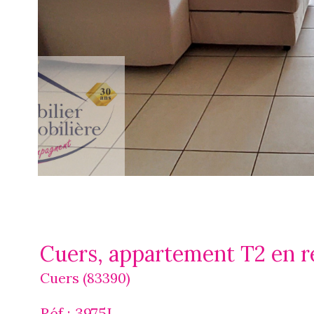
Cuers, appartement T2 en r
Cuers (83390)
Réf : 3975L