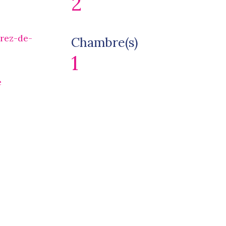
2
 rez-de-
Chambre(s)
1
e