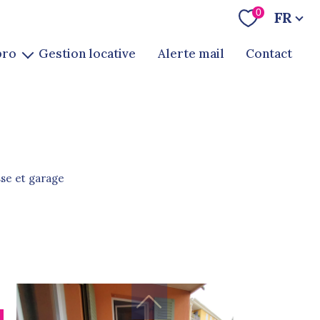
Langue
0
FR
pro
gestion locative
alerte mail
contact
te
ion
sse et garage