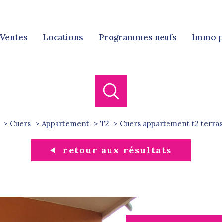
ventes
locations
programmes neufs
immo 
Ven
Locat
Cuers
Appartement
T2
cuers appartement t2 terra
retour aux résultats