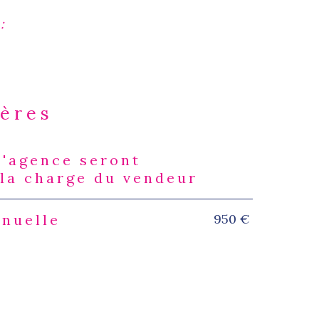
:
ières
d'agence seront
s
 la charge du vendeur
950 €
nnuelle