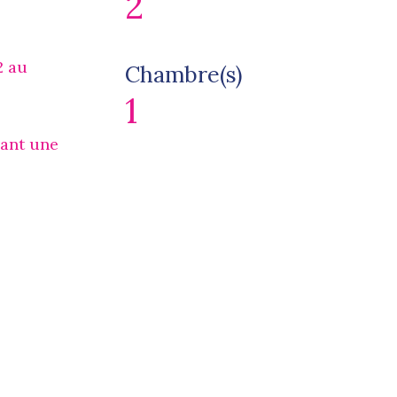
2
2 au
Chambre(s)
1
vant une