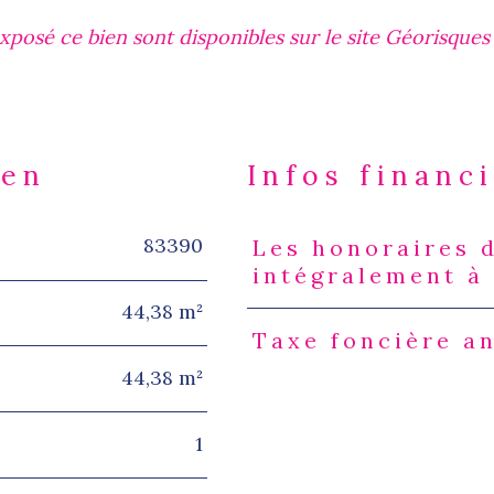
xposé ce bien sont disponibles sur le site Géorisques 
ien
Infos financ
83390
Les honoraires 
Caractéristiques
Valeur
intégralement à
44,38 m²
Taxe foncière a
44,38 m²
1