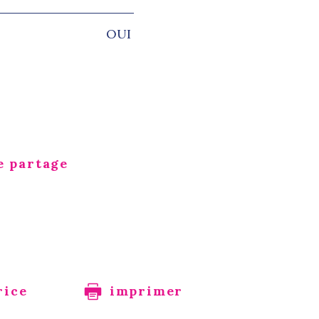
OUI
e partage
rice
imprimer