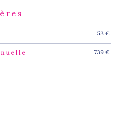
ières
53 €
s
739 €
nnuelle