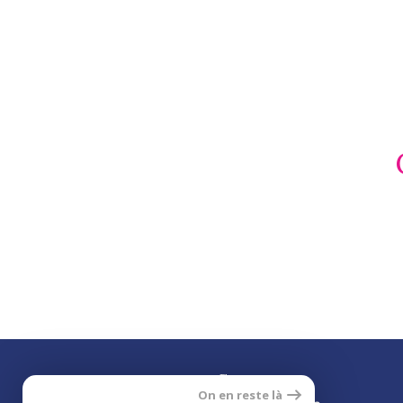
Se
On en reste là