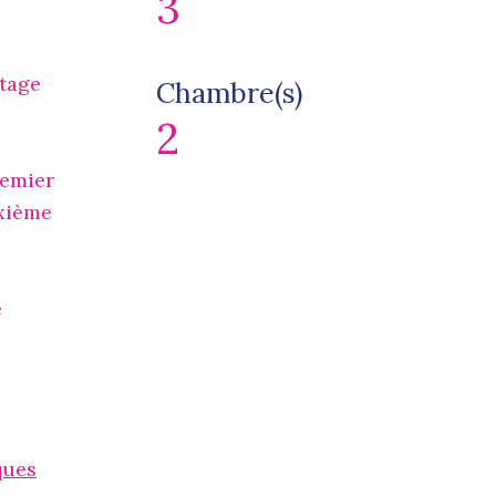
3
étage
Chambre(s)
2
remier
uxième
e
ques