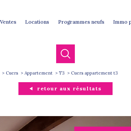
ventes
locations
programmes neufs
immo 
Ven
Locat
Cuers
Appartement
T3
cuers appartement t3
retour aux résultats