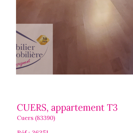
CUERS, appartement T3
Cuers (83390)
Réf : 3635L