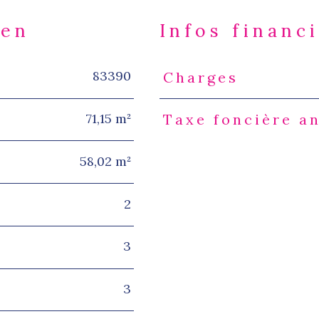
ien
Infos financ
83390
Charges
Caractéristiques
Valeur
71,15 m²
Taxe foncière a
58,02 m²
2
3
3