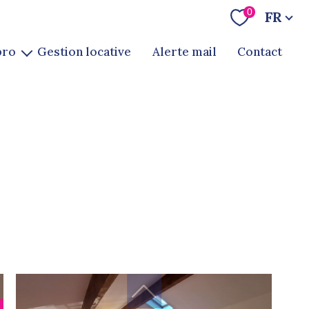
Langue
0
FR
pro
gestion locative
alerte mail
contact
te
ion