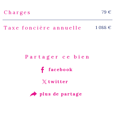
79 €
Charges
Caractéristiques
Valeurs
1 088 €
Taxe foncière annuelle
Partager ce bien
facebook
twitter
plus de partage