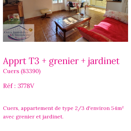
Apprt T3 + grenier + jardinet
Cuers (83390)
Réf : 3778V
Cuers, appartement de type 2/3 d'environ 54m²
avec grenier et jardinet.