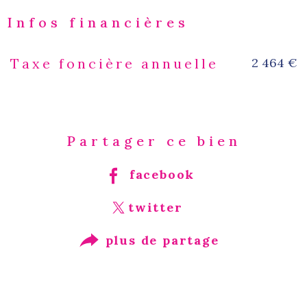
Infos financières
2 464 €
Taxe foncière annuelle
Caractéristiques
Valeurs
Partager ce bien
facebook
twitter
plus de partage