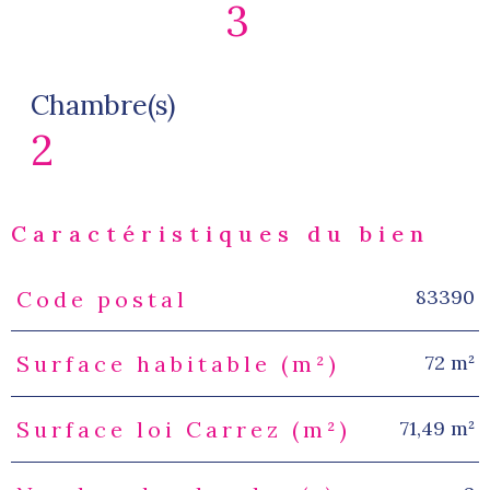
3
Chambre(s)
2
Caractéristiques du bien
83390
Code postal
Caractéristiques
Valeurs
72 m²
Surface habitable (m²)
71,49 m²
Surface loi Carrez (m²)