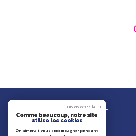
Se
connecter
On en reste là
Comme beaucoup, notre site
utilise les cookies
On aimerait vous accompagner pendant