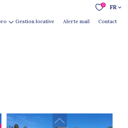
Langue
0
FR
pro
gestion locative
alerte mail
contact
te
ion