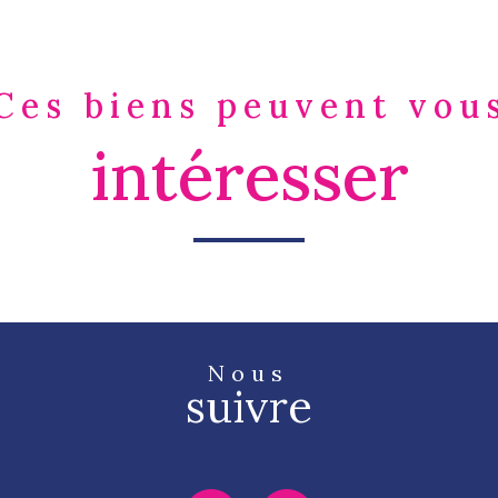
Ces biens peuvent vou
intéresser
Nous
suivre