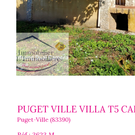
PUGET VILLE VILLA T5 CA
Puget-Ville (83390)
Réf : 3623 M