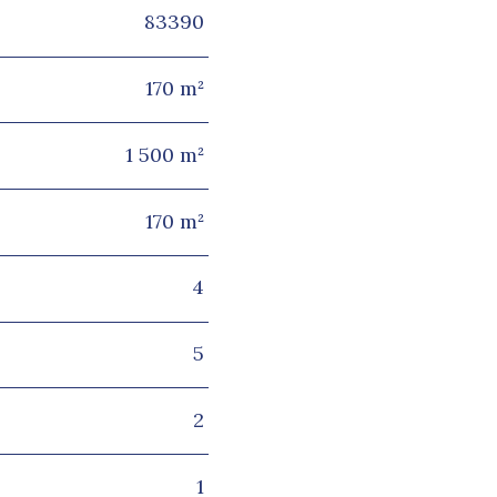
83390
Caractéristiques
Valeur
170 m²
1 500 m²
170 m²
4
5
2
1