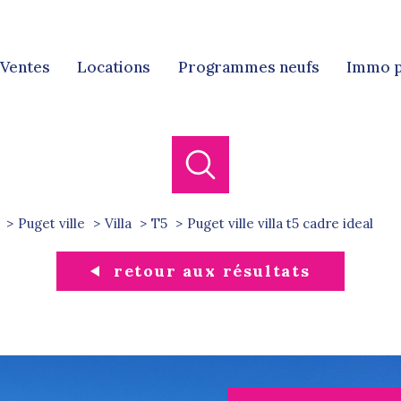
ventes
locations
programmes neufs
immo 
Ven
Locat
Puget ville
Villa
T5
puget ville villa t5 cadre ideal
retour aux résultats