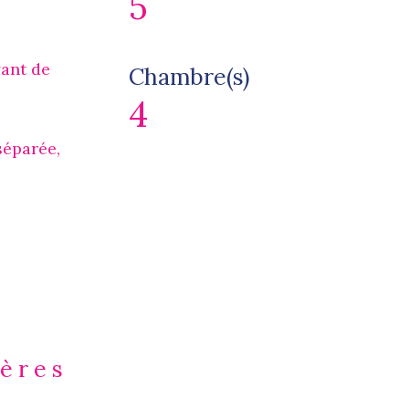
5
yant de
Chambre(s)
4
séparée,
ières