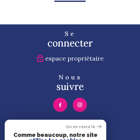
Se
connecter
espace propriétaire
Nous
suivre
Nous
On en reste là
adhérons
Comme beaucoup, notre site