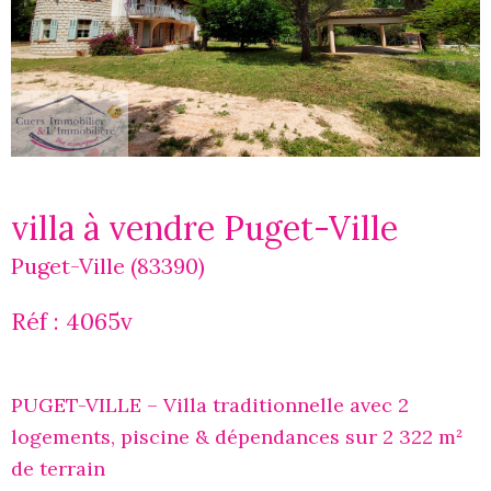
villa à vendre Puget-Ville
Puget-Ville (83390)
Réf : 4065v
PUGET-VILLE – Villa traditionnelle avec 2
logements, piscine & dépendances sur 2 322 m²
de terrain