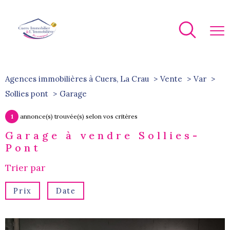
Agences immobilières à Cuers, La Crau
Vente
Var
Sollies pont
garage
1
annonce(s) trouvée(s) selon vos critères
Garage à vendre Sollies-
Pont
Trier par
Prix
Date