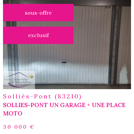
sous-offre
voir le
exclusif
bien
Solliès-Pont (83210)
SOLLIES-PONT UN GARAGE + UNE PLACE
MOTO
30 000 €