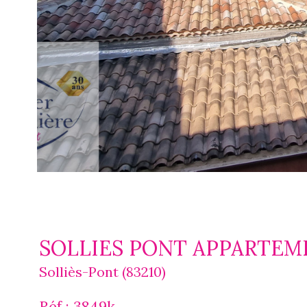
SOLLIES PONT APPARTEME
Solliès-Pont (83210)
Réf : 3849k