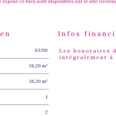
t exposé ce bien sont disponibles sur le site Géoris
ien
Infos financ
83210
Les honoraires 
Caractéristiques
Valeur
intégralement à
38,20 m²
38,20 m²
1
2