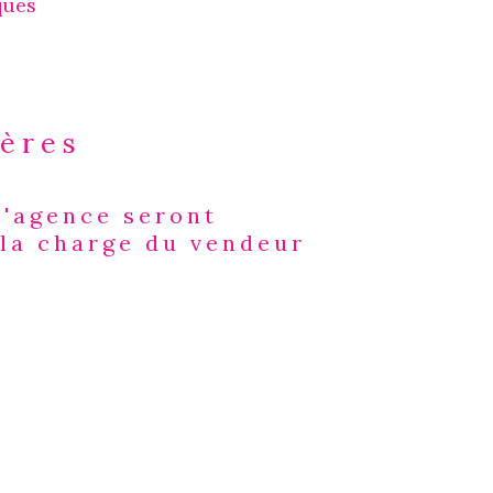
ques
ières
d'agence seront
s
 la charge du vendeur