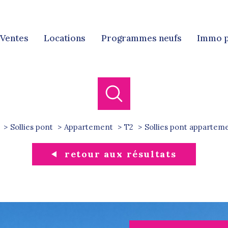
ventes
locations
programmes neufs
immo 
Ven
Locat
Sollies pont
Appartement
T2
sollies pont appartem
retour aux résultats