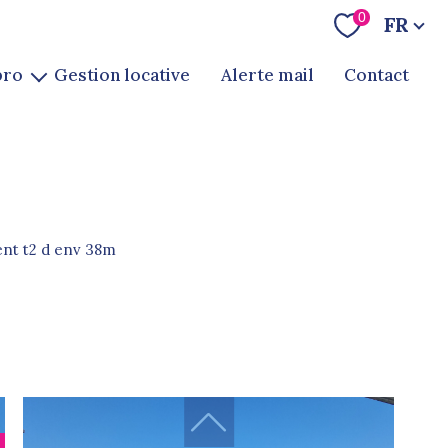
Langue
0
FR
pro
gestion locative
alerte mail
contact
te
ion
ent t2 d env 38m