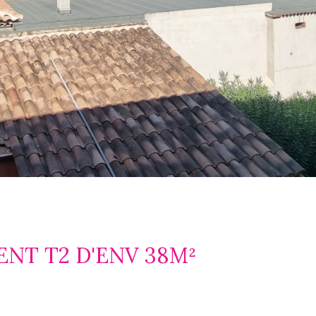
NT T2 D'ENV 38M²