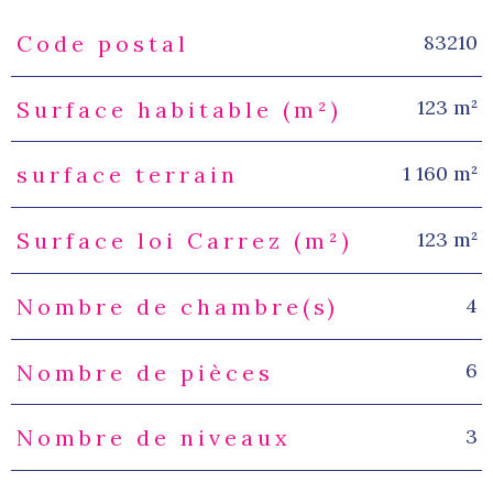
83210
Code postal
Caractéristiques
Valeurs
123 m²
Surface habitable (m²)
1 160 m²
surface terrain
123 m²
Surface loi Carrez (m²)
4
Nombre de chambre(s)
6
Nombre de pièces
3
Nombre de niveaux