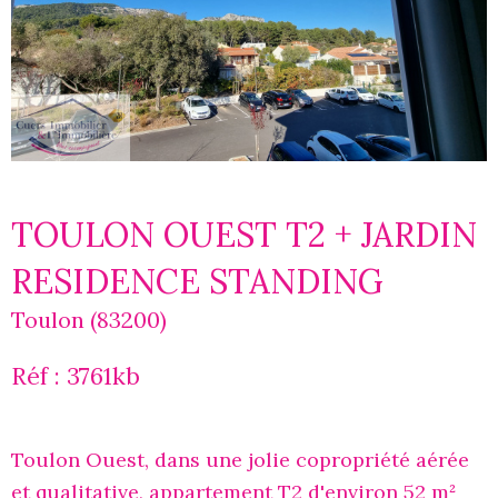
TOULON OUEST T2 + JARDIN
RESIDENCE STANDING
Toulon (83200)
Réf : 3761kb
Toulon Ouest, dans une jolie copropriété aérée
et qualitative, appartement T2 d'environ 52 m²