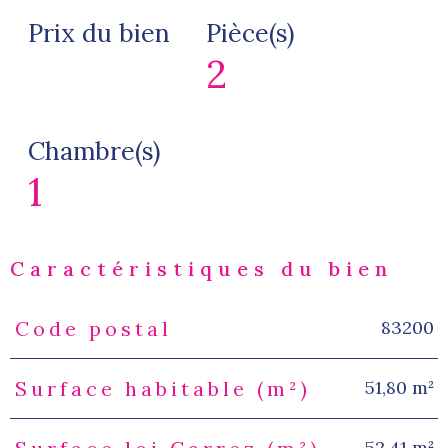
Prix du bien
Pièce(s)
2
Chambre(s)
1
Caractéristiques du bien
83200
Code postal
Caractéristiques
Valeurs
51,80 m²
Surface habitable (m²)
52,41 m²