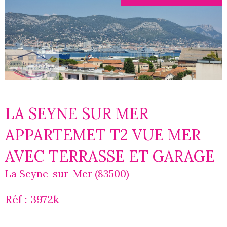
LA SEYNE SUR MER
APPARTEMET T2 VUE MER
AVEC TERRASSE ET GARAGE
La Seyne-sur-Mer (83500)
Réf : 3972k