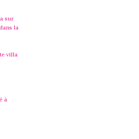
ma sur
dans la
e villa
é à