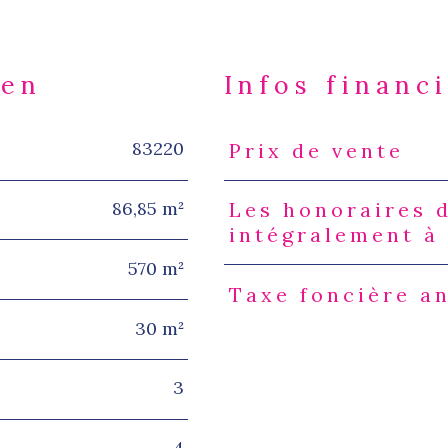
ien
Infos financ
83220
Prix de vente
Caractéristiques
Valeur
86,85 m²
Les honoraires 
intégralement à
570 m²
Taxe foncière a
30 m²
3
4