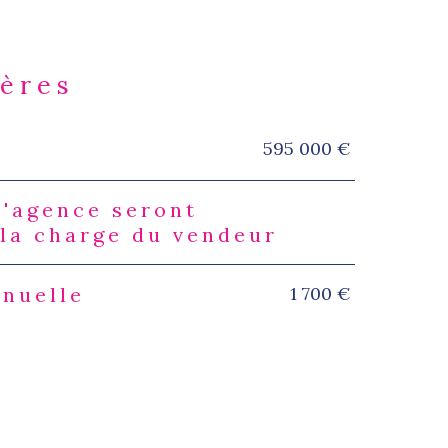
ières
595 000 €
s
d'agence seront
 la charge du vendeur
1 700 €
nnuelle