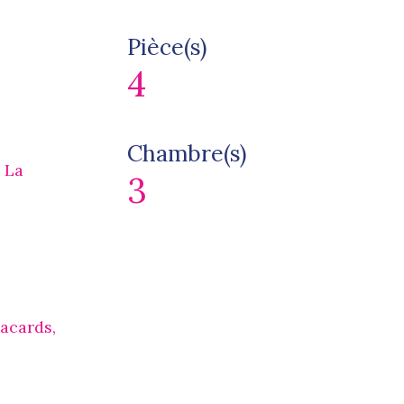
Pièce(s)
4
Chambre(s)
 La
3
acards,