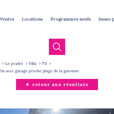
ventes
locations
programmes neufs
immo 
Ven
Locat
Le pradet
Villa
T4
n 87m avec garage proche plage de la garonne
retour aux résultats