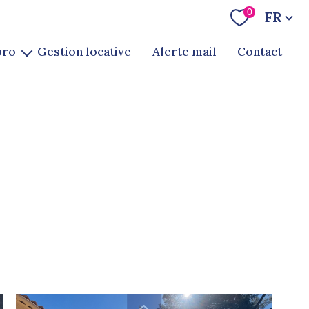
Langue
0
FR
pro
gestion locative
alerte mail
contact
te
ion