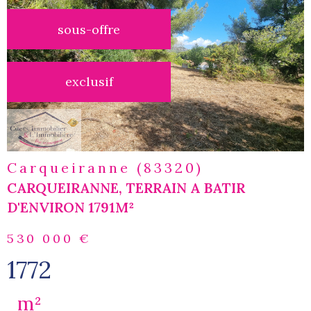
sous-offre
voir le
bien
exclusif
Carqueiranne (83320)
CARQUEIRANNE, TERRAIN A BATIR
D'ENVIRON 1791M²
530 000 €
1772
m²