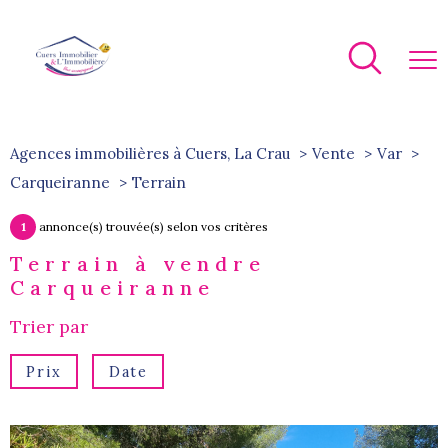
Agences immobilières à Cuers, La Crau
Vente
Var
Carqueiranne
terrain
1
annonce(s) trouvée(s) selon vos critères
Terrain à vendre
Carqueiranne
Trier par
Prix
Date