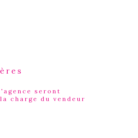
ières
d'agence seront
s
 la charge du vendeur