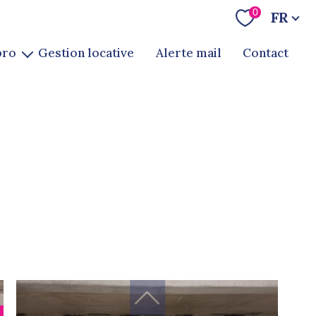
Langue
0
FR
pro
gestion locative
alerte mail
contact
te
ion