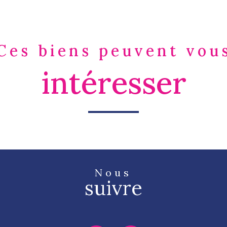
Ces biens peuvent vou
intéresser
Nous
suivre