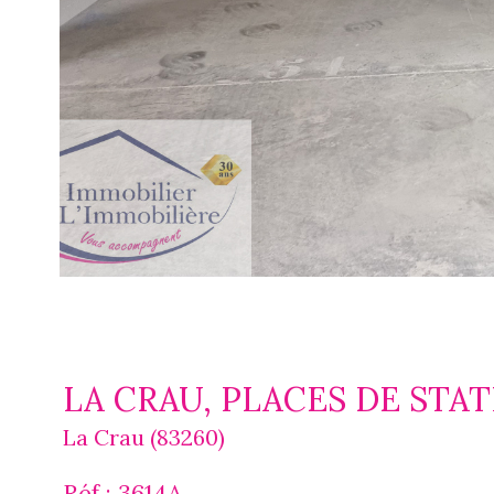
LA CRAU, PLACES DE ST
La Crau (83260)
Réf : 3614A