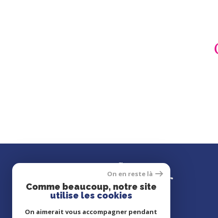
Se
connecter
On en reste là
Comme beaucoup, notre site
utilise les cookies
On aimerait vous accompagner pendant