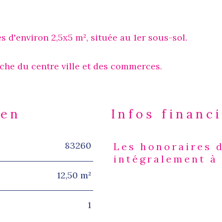
 d'environ 2,5x5 m², située au 1er sous-sol.
che du centre ville et des commerces.
ien
Infos financ
83260
Les honoraires 
Caractéristiques
Valeur
intégralement à
12,50 m²
1