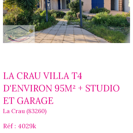
LA CRAU VILLA T4
D'ENVIRON 95M² + STUDIO
ET GARAGE
La Crau (83260)
Réf : 4029k