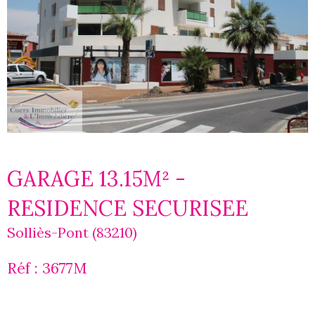
GARAGE 13.15M² -
RESIDENCE SECURISEE
Solliès-Pont (83210)
Réf : 3677M