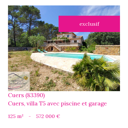
exclusif
voir le
bien
Cuers (83390)
Cuers, villa T5 avec piscine et garage
125 m²
-
572 000 €