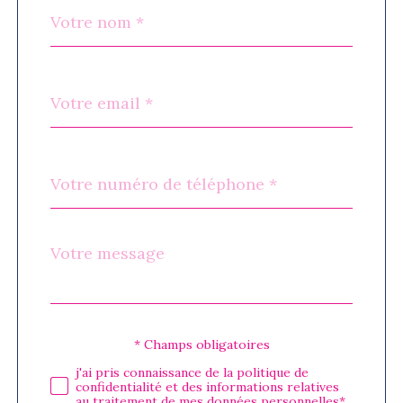
Nom
Fieldset
*
par
défaut
email
*
Téléphone
*
Message
Fieldset
*
par
défaut
* Champs obligatoires
Validation
j'ai pris connaissance de la politique de
confidentialité et des informations relatives
au traitement de mes données personnelles*