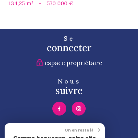
134,25 m²
-
570 000 €
Se
connecter
espace propriétaire
Nous
suivre
Nous
On en reste là