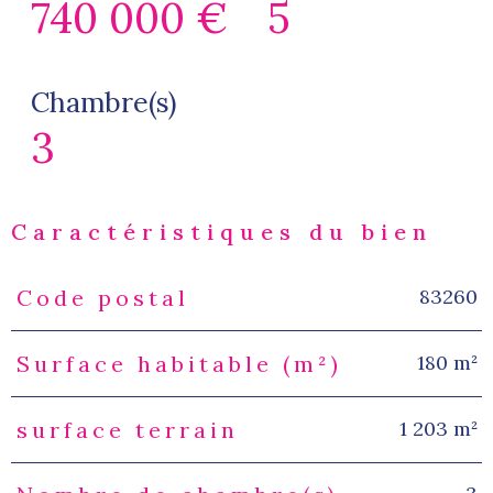
740 000 €
5
Chambre(s)
3
Caractéristiques du bien
83260
Code postal
Caractéristiques
Valeurs
180 m²
Surface habitable (m²)
1 203 m²
surface terrain