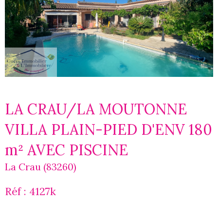
LA CRAU/LA MOUTONNE
VILLA PLAIN-PIED D'ENV 180
m² AVEC PISCINE
La Crau (83260)
Réf : 4127k